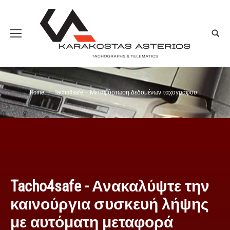
You are here:
Home
Tacho4safe – Μεταφόρτωση δεδομένων ταχογράφου…
Tacho4safe - Ανακαλύψτε την
καινούργια συσκευή λήψης
με αυτόματη μεταφορά