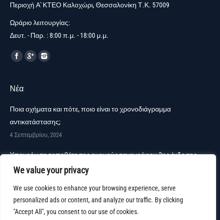
Περιοχή Α' ΚΤΕΟ Καλοχώρι, Θεσσαλονίκη Τ.Κ. 57009
Ωράριο λειτουργίας:
Δευτ. - Παρ. : 8:00 π.μ. - 18:00 μ.μ.
Find us on:
Νέα
Ποια οχήματα και πότε, ποιο είναι το χρονοδιάγραμμα
αντικατάστασης;
4 Σεπτεμβρίου, 2024
Υποχρέωση τοποθέτησης ευφυούς ταχογράφου 2ης έκδοσης
10 Αυγούστου, 2024
We value your privacy
Οδηγίες χειρισμού για τις επιχειρήσεις και τους οδηγούς – DTCO 4.1
We use cookies to enhance your browsing experience, serve
personalized ads or content, and analyze our traffic. By clicking
21 Μαρτίου, 2024
"Accept All", you consent to our use of cookies.