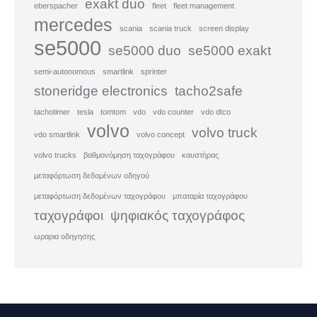
exakt duo
eberspacher
fleet
fleet management
mercedes
scania
scania truck
screen display
se5000
se5000 duo
se5000 exakt
semi-autonomous
smartlink
sprinter
stoneridge electronics
tacho2safe
tachotimer
tesla
tomtom
vdo
vdo counter
vdo dtco
volvo
volvo truck
vdo smartlink
volvo concept
volvo trucks
βαθμονόμηση ταχογράφου
καυστήρας
μεταφόρτωση δεδομένων οδηγού
μεταφόρτωση δεδομένων ταχογράφου
μπαταρία ταχογράφου
ταχογράφοι
ψηφιακός ταχογράφος
ωραρια οδηγησης