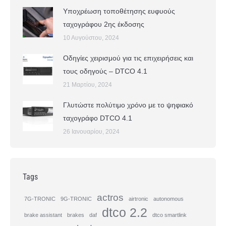
Υποχρέωση τοποθέτησης ευφυούς
ταχογράφου 2ης έκδοσης
10 Αυγούστου, 2024
Οδηγίες χειρισμού για τις επιχειρήσεις και
τους οδηγούς – DTCO 4.1
21 Μαρτίου, 2024
Γλυτώστε πολύτιμο χρόνο με το ψηφιακό
ταχογράφο DTCO 4.1
26 Ιανουαρίου, 2024
Tags
actros
7G-TRONIC
9G-TRONIC
airtronic
autonomous
dtco 2.2
brake assistant
brakes
daf
dtco smartlink