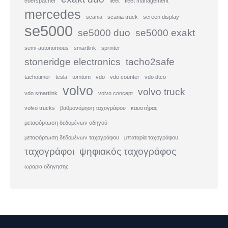
eberspacher
fleet
fleet management
mercedes
scania
scania truck
screen display
se5000
se5000 duo
se5000 exakt
semi-autonomous
smartlink
sprinter
stoneridge electronics
tacho2safe
tachotimer
tesla
tomtom
vdo
vdo counter
vdo dtco
volvo
volvo truck
vdo smartlink
volvo concept
volvo trucks
βαθμονόμηση ταχογράφου
καυστήρας
μεταφόρτωση δεδομένων οδηγού
μεταφόρτωση δεδομένων ταχογράφου
μπαταρία ταχογράφου
ταχογράφοι
ψηφιακός ταχογράφος
ωραρια οδηγησης