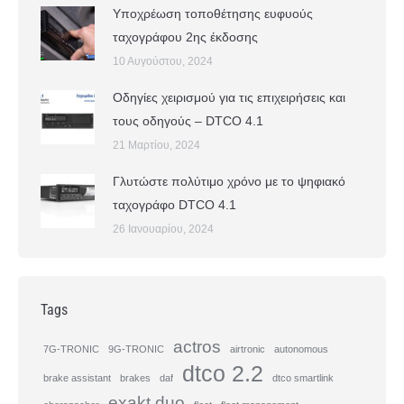
Υποχρέωση τοποθέτησης ευφυούς
ταχογράφου 2ης έκδοσης
10 Αυγούστου, 2024
Οδηγίες χειρισμού για τις επιχειρήσεις και
τους οδηγούς – DTCO 4.1
21 Μαρτίου, 2024
Γλυτώστε πολύτιμο χρόνο με το ψηφιακό
ταχογράφο DTCO 4.1
26 Ιανουαρίου, 2024
Tags
actros
7G-TRONIC
9G-TRONIC
airtronic
autonomous
dtco 2.2
brake assistant
brakes
daf
dtco smartlink
exakt duo